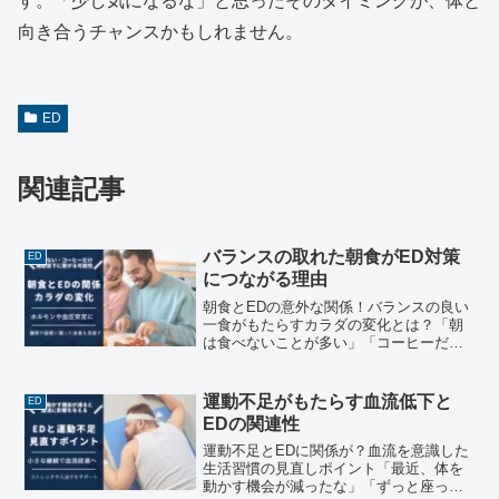
す。「少し気になるな」と思ったそのタイミングが、体と
向き合うチャンスかもしれません。
ED
関連記事
バランスの取れた朝食がED対策
ED
につながる理由
朝食とEDの意外な関係！バランスの良い
一食がもたらすカラダの変化とは？「朝
は食べないことが多い」「コーヒーだけ
で済ませている」──そんな朝の過ごし方
が、実はED（勃起機能の低下）と関係し
ている可能性があるとしたら、少し意外
運動不足がもたらす血流低下と
ED
に思われるかもしれ...
EDの関連性
運動不足とEDに関係が？血流を意識した
生活習慣の見直しポイント「最近、体を
動かす機会が減ったな」「ずっと座って