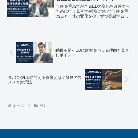
年齢を重ねて起こるEDの変化を改善する
ために行う見直す生活について年齢を重
ねると、体の変化を少しずつ実感するよ
うになります。体力の低下や疲れやすさ
だけでなく、これまで気にならなかった
部分に違和感を覚えることも増えていき
ます。その中でも、プラ...
睡眠不足がEDに影響を与える理由と見直
しポイント
タバコがEDに与える影響とは？禁煙のス
スメと対策法
ホーム
ED