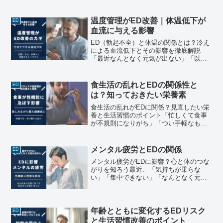
いることが多い」──そう感じている方も
多いのではないでしょうか。リモートワ
ークやデスクワークが増えた現代では、
温度管理がED改善｜体温低下が
ED
意識しないと運動量が...
血流に与える影響
ED（勃起不全）と体温の関係とは？冷え
による血流低下とその影響を徹底解説
「最近なんとなく元気が出ない」「以前
よりも自信が持てない」――そんな変化
を感じている方にとって、ED（勃起不
全）は身近な悩みのひとつかもしれませ
食生活の乱れとEDの関係性と
ED
ん。年齢を重ねるにつれて...
は？知っておきたい栄養素
食生活の乱れがEDに関係？見直したい栄
養と生活習慣のポイント「忙しくて食事
が不規則になりがち」「つい手軽なもの
で済ませてしまう」──そんな食生活、心
当たりはありませんか？現代では、仕事
や家事、趣味などに追われるあまり、バ
メンタル疲労とEDの関係
ED
ランスの取れた食事を...
メンタル疲労がEDに影響？心と体のつな
がりを知ろう最近、「気持ちが乗らな
い」「集中できない」「なんとなく元気
が出ない」と感じることはありません
か？こうした心の疲れが続くと、日常生
活だけでなく、パートナーとの関係にも
影響を及ぼすことがあります...
年齢とともに変化するEDリスク
ED
と生活習慣改善のポイント