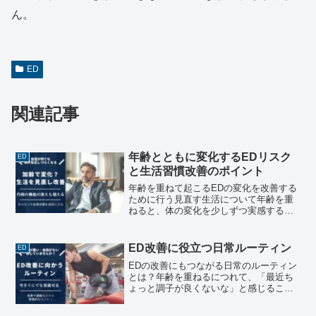
ん。
ED
関連記事
年齢とともに変化するEDリスク
ED
と生活習慣改善のポイント
年齢を重ねて起こるEDの変化を改善する
ために行う見直す生活について年齢を重
ねると、体の変化を少しずつ実感するよ
うになります。体力の低下や疲れやすさ
だけでなく、これまで気にならなかった
部分に違和感を覚えることも増えていき
ED改善に役立つ日常ルーティン
ED
ます。その中でも、プラ...
EDの改善にもつながる日常のルーティン
とは？年齢を重ねるにつれて、「最近ち
ょっと調子が良くないな」と感じること
はありませんか？ パートナーとの関係を
大切にしたいけれど、自信を持てなくな