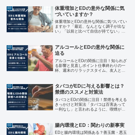
っている——そんな悩みを抱えている方
は少なくありません。...
体重増加とEDの意外な関係に気
ED
づいていますか？
体重増加とEDの意外な関係に気づいてい
ますか？「最近、なんとなく調子が出な
い」「以前と比べて自信が持てない」。
そんな悩みを感じている方の中には、自
分の体重について気にしたことがある方
もいるかもしれません。実は、体重の増
アルコールとEDの意外な関係に
ED
加とED（勃起に関する...
迫る
アルコールとEDの関係に注目！知られざ
る影響と見直しポイント仕事終わりの一
杯、週末のリラックスタイム、友人との
飲み会──アルコールは生活の中に自然と
溶け込んでいる存在です。「ほどほどに
楽しんでいるつもり」と感じていても、
タバコがEDに与える影響とは？
ED
知らず知らずのうちに...
禁煙のススメと対策法
タバコとEDの関係に注目！禁煙を考える
きっかけと対策法「タバコは百害あって
一利なし」と言われるように、喫煙が健
康に与える影響は広く知られています。
肺や心臓、血圧への悪影響は多くの方が
ご存じかと思いますが、実はタバコと
腸内環境とED：関わりの新事実
ED
ED（勃起機能の低下）の...
EDと腸内環境は関係ある？善玉菌・悪玉