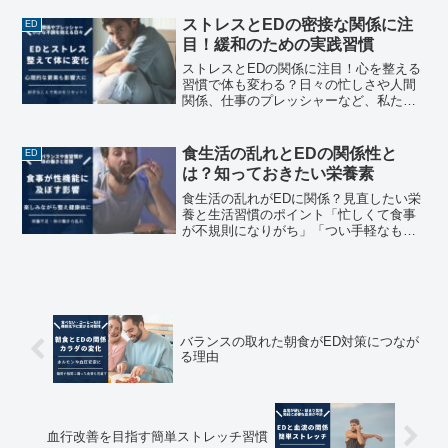
多いのではないでしょうか。リモートワ
ークやデスクワークが増えた現代では、
ストレスとEDの密接な関係に注
ED
意識しないと運動量が...
目！緩和のための実践習慣
ストレスとEDの関係に注目！心を整える
習慣で体も変わる？日々の忙しさや人間
関係、仕事のプレッシャーなど、私たち
は多くの場面でストレスと向き合いなが
ら生活しています。「なんとなく気分が
晴れない」「集中力が続かない」──そん
食生活の乱れとEDの関係性と
ED
な小さな不調を抱えた...
は？知っておきたい栄養素
食生活の乱れがEDに関係？見直したい栄
養と生活習慣のポイント「忙しくて食事
が不規則になりがち」「つい手軽なもの
で済ませてしまう」──そんな食生活、心
当たりはありませんか？現代では、仕事
や家事、趣味などに追われるあまり、バ
ランスの取れた食事を...
バランスの取れた朝食がED対策につなが
る理由
血行改善を目指す簡単ストレッチ習慣