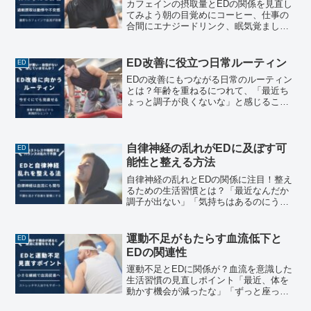
カフェインの摂取量とEDの関係を見直し
てみよう朝の目覚めにコーヒー、仕事の
合間にエナジードリンク、眠気覚ましに
お茶。現代の私たちの生活において、カ
フェインはとても身近な存在です。眠気
を覚まし、集中力を高めるイメージのあ
ED改善に役立つ日常ルーティン
ED
るカフェインは、多くの...
EDの改善にもつながる日常のルーティン
とは？年齢を重ねるにつれて、「最近ち
ょっと調子が良くないな」と感じること
はありませんか？ パートナーとの関係を
大切にしたいけれど、自信を持てなくな
っている——そんな悩みを抱えている方
は少なくありません。...
自律神経の乱れがEDに及ぼす可
ED
能性と整える方法
自律神経の乱れとEDの関係に注目！整え
るための生活習慣とは？「最近なんだか
調子が出ない」「気持ちはあるのにうま
く反応しない」──そんな変化を感じたこ
とはありませんか？年齢や体力のせいだ
と思っていたその不調、実は“自律神経の
運動不足がもたらす血流低下と
ED
乱れ”が関係してい...
EDの関連性
運動不足とEDに関係が？血流を意識した
生活習慣の見直しポイント「最近、体を
動かす機会が減ったな」「ずっと座って
いることが多い」──そう感じている方も